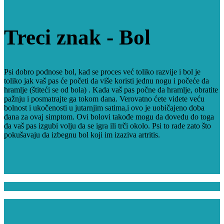
Treci znak -
Bol
Psi dobro podnose bol, kad se proces već toliko razvije i bol je
toliko jak vaš pas će početi da više koristi jednu nogu i počeće da
hramlje (štiteći se od bola) . Kada vaš pas počne da hramlje, obratite
pažnju i posmatrajte ga tokom dana. Verovatno ćete videte veću
bolnost i ukočenosti u jutarnjim satima,i ovo je uobičajeno doba
dana za ovaj simptom. Ovi bolovi takođe mogu da dovedu do toga
da vaš pas izgubi volju da se igra ili trči okolo. Psi to rade zato što
pokušavaju da izbegnu bol koji im izaziva artritis.