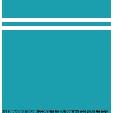
Tri su glavna znaka upozorenja na osteoartritis kod pasa na koje