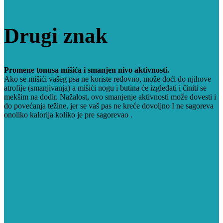
Drugi znak
Promene tonusa mišića i smanjen nivo aktivnosti.
Ako se mišići vašeg psa ne koriste redovno, može doći do njihove
atrofije (smanjivanja) a mišići nogu i butina će izgledati i činiti se
mekšim na dodir. Nažalost, ovo smanjenje aktivnosti može dovesti i
do povećanja težine, jer se vaš pas ne kreće dovoljno I ne sagoreva
onoliko kalorija koliko je pre sagorevao .