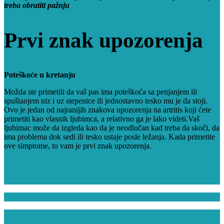
treba obratiti pažnju
Prvi znak upozorenja
Poteškoće u kretanju
Možda ste primetili da vaš pas ima poteškoća sa penjanjem ili
spuštanjem niz i uz stepenice ili jednostavno tesko mu je da stoji.
Ovo je jedan od najranijih znakova upozorenja na artritis koji ćete
primetiti kao vlasnik ljubimca, a relativno ga je lako videti.Vaš
ljubimac može da izgleda kao da je neodlučan kad treba da skoči, da
ima problema dok sedi ili tesko ustaje posle ležanja. Kada primetite
ove simptome, to vam je prvi znak upozorenja.