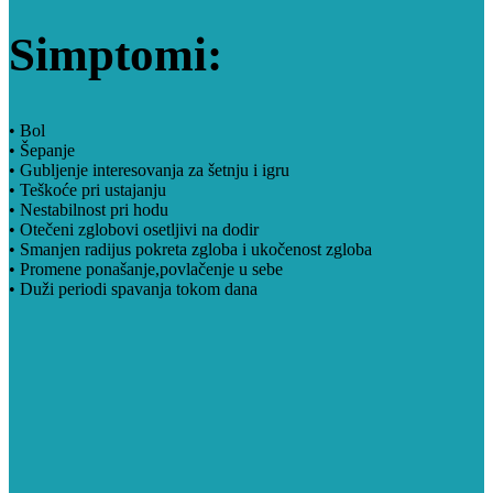
Simptomi:
• Bol
• Šepanje
• Gubljenje interesovanja za šetnju i igru
• Teškoće pri ustajanju
• Nestabilnost pri hodu
• Otečeni zglobovi osetljivi na dodir
• Smanjen radijus pokreta zgloba i ukočenost zgloba
• Promene ponašanje,povlačenje u sebe
• Duži periodi spavanja tokom dana