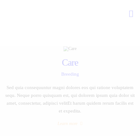
Kako deluje?
Kada je potreban?
Doziranje
Kliničke studije
Care
Kontakt
Breeding
Sed quia consequuntur magni dolores eos qui ratione voluptatem
sequ. Neque porro quisquam est, qui dolorem ipsum quia dolor sit
amet, consectetur, adipisci velitEt harum quidem rerum facilis est
et expedita.
Learn more